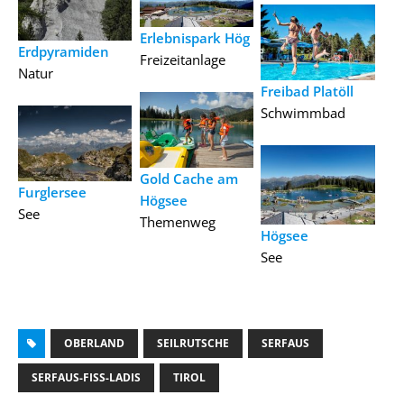
Erlebnispark Hög
Erdpyramiden
Freizeitanlage
Natur
Freibad Platöll
Schwimmbad
Gold Cache am
Furglersee
Högsee
See
Themenweg
Högsee
See
OBERLAND
SEILRUTSCHE
SERFAUS
SERFAUS-FISS-LADIS
TIROL