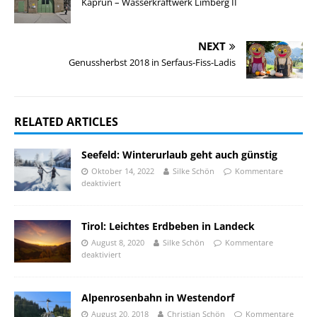
Kaprun – Wasserkraftwerk Limberg II
NEXT
Genussherbst 2018 in Serfaus-Fiss-Ladis
RELATED ARTICLES
Seefeld: Winterurlaub geht auch günstig
Oktober 14, 2022
Silke Schön
Kommentare
deaktiviert
Tirol: Leichtes Erdbeben in Landeck
August 8, 2020
Silke Schön
Kommentare
deaktiviert
Alpenrosenbahn in Westendorf
August 20, 2018
Christian Schön
Kommentare