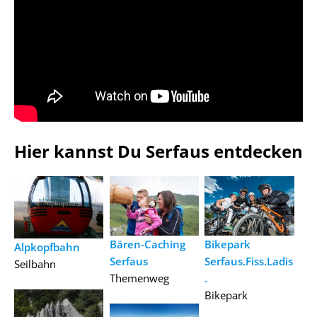
Hier kannst Du Serfaus entdecken
Bären-Caching
Bikepark
Alpkopfbahn
Serfaus
Serfaus.Fiss.Ladis
Seilbahn
Themenweg
.
Bikepark