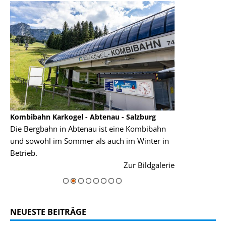
Kombibahn Karkogel - Abtenau - Salzburg
Garmisch-Part
Die Bergbahn in Abtenau ist eine Kombibahn
Garmisch-Parte
und sowohl im Sommer als auch im Winter in
der Hauptorte 
Betrieb.
einer Grandios
rie
Zur Bildgalerie
majestätisch...
NEUESTE BEITRÄGE