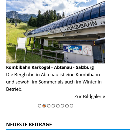
Kombibahn Karkogel - Abtenau - Salzburg
Garmisch-Part
Die Bergbahn in Abtenau ist eine Kombibahn
Garmisch-Parte
und sowohl im Sommer als auch im Winter in
der Hauptorte 
Betrieb.
einer Grandios
rie
Zur Bildgalerie
majestätisch...
NEUESTE BEITRÄGE