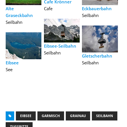
Cafe Krönner
Alte
Cafe
Eckbauerbahn
Graseckbahn
Seilbahn
Seilbahn
Eibsee-Seilbahn
Seilbahn
Gletscherbahn
Eibsee
Seilbahn
See
EIBSEE
GARMISCH
GRAINAU
SEILBAHN
ZUGSPITZE